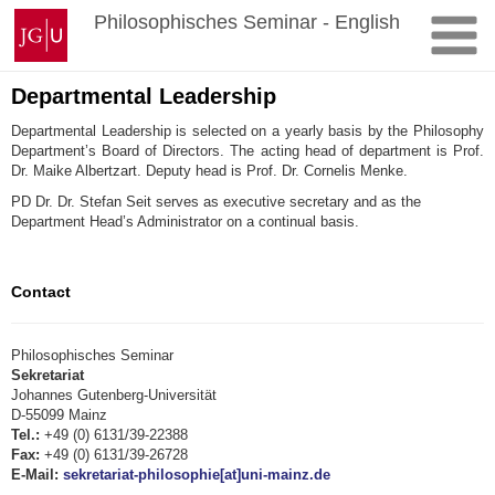
Zum
Johannes
Philosophisches Seminar - English
Inhalt
Gutenberg-
springen
Universität
Mainz
Departmental Leadership
Departmental Leadership is selected on a yearly basis by the Philosophy
Department’s Board of Directors. The acting head of department is Prof.
Dr. Maike Albertzart. Deputy head is Prof. Dr. Cornelis Menke.
PD Dr. Dr. Stefan Seit serves as executive secretary and as the
Department Head’s Administrator on a continual basis.
Contact
Philosophisches Seminar
Sekretariat
Johannes Gutenberg-Universität
D-55099 Mainz
Tel.:
+49 (0) 6131/39-22388
Fax:
+49 (0) 6131/39-26728
E-Mail:
sekretariat-philosophie[at]uni-mainz.de