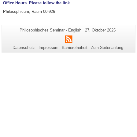
Office Hours. Please follow the link.
Philosophicum, Raum 00-926
Zusätzliche
Seiten-
Letzte
Philosophisches Seminar - English
27. Oktober 2025
Name:
Aktualisierung:
Informationen
RSS
zu
Datenschutz
Impressum
Barrierefreiheit
Zum Seitenanfang
dieser
Seite